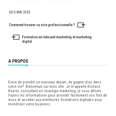
Toulouse peut
signalisation
résoudre vos
extérieure adaptés à
enquêtes
vos besoins
15 MAI 2020
personnelles et
professionnels
professionnelles
Comment trouver sa voie professionnelle ?
Navigation
de
Formation en inbound marketing et marketing
digital
l’article
A PROPOS
Envie de prendre un nouveau départ, de gagner plus dans
votre vie? Bienvenue sur mon site. Je m’appelle Richard
Rozier, consultant en stratégie marketing, je vous délivre
toutes les informations pour arrondir facilement vos fins de
mois et accéder aux meilleures formations digitales pour
monétiser votre business.