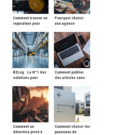
Comment trouver un
Pourquoi choisir
reparateur pour
une agence
votre presse-
développeur web
agrumes ?
pour vos projets
technologiques
B2Log : Le N°1 des
Comment publier
solutions pour
des articles sans
externaliser votre
avoir un blog :
logistique
Reddit et Hacker
News comme
alternatives
Comment un
Comment choisir les
détective privé à
panneaux de