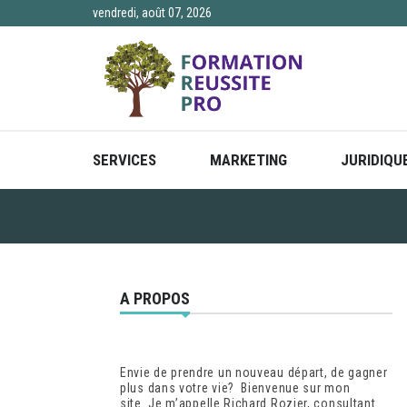
Skip
vendredi, août 07, 2026
to
content
SERVICES
MARKETING
JURIDIQU
A PROPOS
Envie de prendre un nouveau départ, de gagner
plus dans votre vie? Bienvenue sur mon
site. Je m’appelle Richard Rozier, consultant