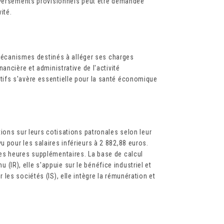
s versements provisionnels peut être demandée
ité.
s mécanismes destinés à alléger ses charges
ancière et administrative de l'activité
ifs s'avère essentielle pour la santé économique
ions sur leurs cotisations patronales selon leur
 pour les salaires inférieurs à 2 882,88 euros.
es heures supplémentaires. La base de calcul
nu (IR), elle s'appuie sur le bénéfice industriel et
es sociétés (IS), elle intègre la rémunération et