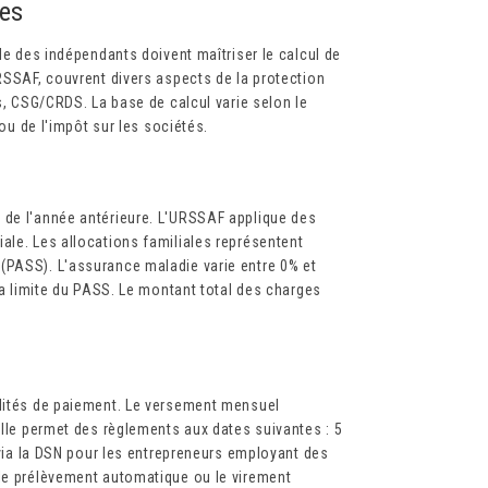
les
ale des indépendants doivent maîtriser le calcul de
URSSAF, couvrent divers aspects de la protection
es, CSG/CRDS. La base de calcul varie selon le
 ou de l'impôt sur les sociétés.
 de l'année antérieure. L'URSSAF applique des
ale. Les allocations familiales représentent
(PASS). L'assurance maladie varie entre 0% et
 la limite du PASS. Le montant total des charges
alités de paiement. Le versement mensuel
elle permet des règlements aux dates suivantes : 5
t via la DSN pour les entrepreneurs employant des
 le prélèvement automatique ou le virement