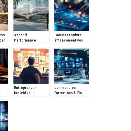
savoir
votre fiscalité
ess
Ascend
Comment suivre
cer
Performance
efficacement vos
Materials achète
opportunités de
Eurostar
ventes avec un CRM
Engineering
: De la qualification
Plastics : analyse
à la conclusion
des synergies
attendues
Entrepreneur
comment les
 :
individuel :
formations à l’ia
de
Maitrisez le calcul
transforment les
tre de
de vos charges
compétences en
ement
sociales en 5 etapes
entreprise