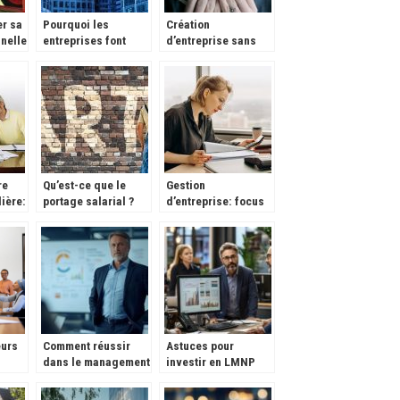
r sa
Pourquoi les
Création
nelle
entreprises font
d’entreprise sans
appel à des sous-
fond de démarrage
traitants
personnel, c’est
possible avec le
prêt bancaire !
re
Qu’est-ce que le
Gestion
ière:
portage salarial ?
d’entreprise: focus
ils
sur le paiement de
er
vos employés
eurs
Comment réussir
Astuces pour
dans le management
investir en LMNP
de transition : tout
dans les résidences
ce que vous devez
gérées et optimiser