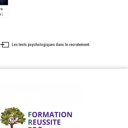
rs
 |
 et
5
e des
Les tests psychologiques dans le recrutement.