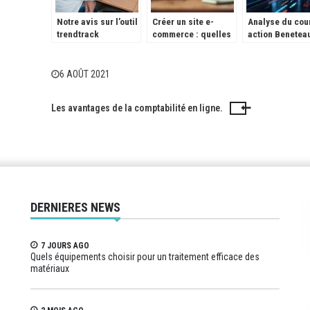
Notre avis sur l’outil
Créer un site e-
Analyse du cou
trendtrack
commerce : quelles
action Beneteau
solutions de
EPA: BEN – Prix
paiement choisir
Previsions 202
pour maximiser vos
face à la hauss
6 AOÛT 2021
ventes ?
taux d’intérêt
Les avantages de la comptabilité en ligne.
Navigation
de
l’article
DERNIERES NEWS
7 JOURS AGO
Quels équipements choisir pour un traitement efficace des
matériaux