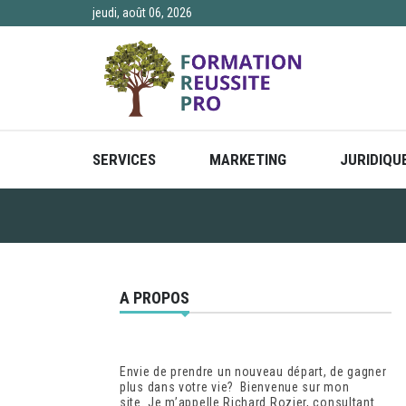
Skip
jeudi, août 06, 2026
to
content
SERVICES
MARKETING
JURIDIQU
A PROPOS
Envie de prendre un nouveau départ, de gagner
plus dans votre vie? Bienvenue sur mon
site. Je m’appelle Richard Rozier, consultant