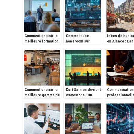
entreprise ?
Comment choisir la
Comment une
Idées de busin
meilleure formation
newsroom sur
en Alsace : Lan
professionnelle
l’entreprise peut
un atelier de
pour booster votre
transformer votre
confection de
carrière
stratégie de
costumes
communication
traditionnels
alsaciens
Comment choisir la
Kurt Salmon devient
Communication
meilleure gamme de
Wavestone : Un
professionnelle
bureaux individuels
Nouveau Leader du
maitrisez l’art 
pour votre espace
Conseil en
rediger une let
de travail
Assurance Digitale
non-renouvell
avec tact