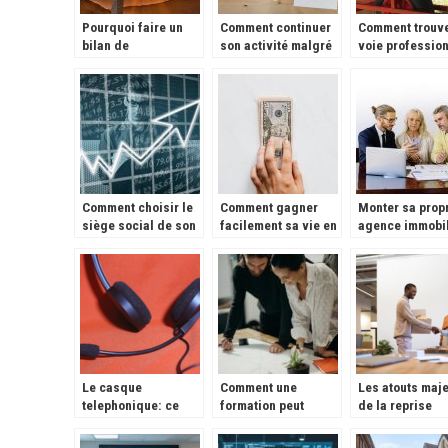
Pourquoi faire un
Comment continuer
Comment trouve
bilan de
son activité malgré
voie profession
compétence?
le confinement ?
?
Comment choisir le
Comment gagner
Monter sa prop
siège social de son
facilement sa vie en
agence immobil
entreprise ?
tant que prestataire
quelques conse
indépendant?
pour vous guid
Le casque
Comment une
Les atouts maj
telephonique: ce
formation peut
de la reprise
qu’il faut savoir
augmenter la
d’entreprise
rentabilite de votre