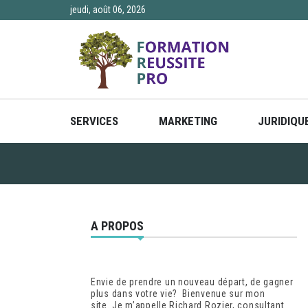
Skip
jeudi, août 06, 2026
to
content
SERVICES
MARKETING
JURIDIQU
A PROPOS
Envie de prendre un nouveau départ, de gagner
plus dans votre vie? Bienvenue sur mon
site. Je m’appelle Richard Rozier, consultant