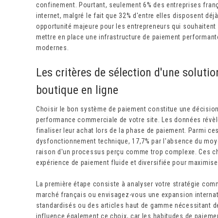
confinement. Pourtant, seulement 6% des entreprises fran
internet, malgré le fait que 32% d'entre elles disposent déj
opportunité majeure pour les entrepreneurs qui souhaitent d
mettre en place une infrastructure de paiement performan
modernes.
Les critères de sélection d'une soluti
boutique en ligne
Choisir le bon système de paiement constitue une décision 
performance commerciale de votre site. Les données révèl
finaliser leur achat lors de la phase de paiement. Parmi 
dysfonctionnement technique, 17,7% par l'absence du moyen
raison d'un processus perçu comme trop complexe. Ces chi
expérience de paiement fluide et diversifiée pour maximi
La première étape consiste à analyser votre stratégie com
marché français ou envisagez-vous une expansion interna
standardisés ou des articles haut de gamme nécessitant des
influence également ce choix, car les habitudes de paiemen