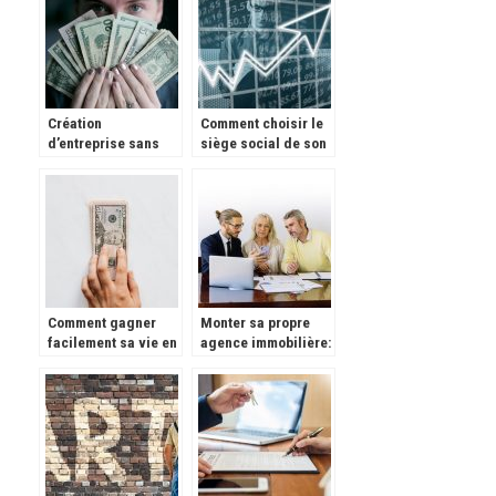
Création
Comment choisir le
d’entreprise sans
siège social de son
fond de démarrage
entreprise ?
personnel, c’est
possible avec le
prêt bancaire !
Comment gagner
Monter sa propre
facilement sa vie en
agence immobilière:
tant que prestataire
quelques conseils
indépendant?
pour vous guider