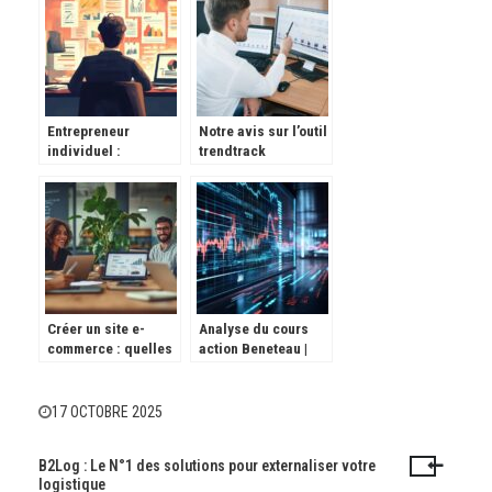
Assurance Digitale
non-renouvellement
avec tact
Entrepreneur
Notre avis sur l’outil
individuel :
trendtrack
Maitrisez le calcul
de vos charges
sociales en 5 etapes
Créer un site e-
Analyse du cours
commerce : quelles
action Beneteau |
solutions de
EPA: BEN – Prix et
paiement choisir
Previsions 2025
pour maximiser vos
face à la hausse des
17 OCTOBRE 2025
ventes ?
taux d’intérêt
B2Log : Le N°1 des solutions pour externaliser votre
Navigation
logistique