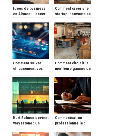
Idées de business
Comment créer une
en Alsace : Lancer
startup innovante en
un atelier de
plaçant l’expérience
confection de
utilisateur au cœur
costumes
de sa stratégie
traditionnels
alsaciens
Comment suivre
Comment choisir la
efficacement vos
meilleure gamme de
opportunités de
bureaux individuels
ventes avec un CRM
pour votre espace
: De la qualification
de travail
à la conclusion
Kurt Salmon devient
Communication
Wavestone : Un
professionnelle :
Nouveau Leader du
maitrisez l’art de
Conseil en
rediger une lettre de