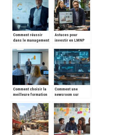
entreprise ?
Comment réussir
Astuces pour
dans le management
investir en LMNP
de transition : tout
dans les résidences
ce que vous devez
gérées et optimiser
savoir
votre fiscalité
Comment choisir la
Comment une
meilleure formation
newsroom sur
professionnelle
l’entreprise peut
pour booster votre
transformer votre
carrière
stratégie de
communication