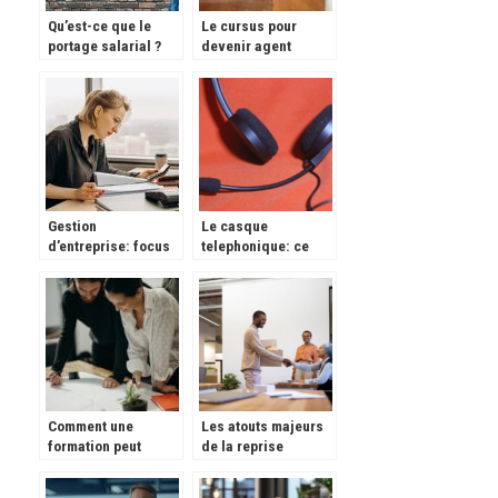
Qu’est-ce que le
Le cursus pour
portage salarial ?
devenir agent
immobilier
Gestion
Le casque
d’entreprise: focus
telephonique: ce
sur le paiement de
qu’il faut savoir
vos employés
Comment une
Les atouts majeurs
formation peut
de la reprise
augmenter la
d’entreprise
rentabilite de votre