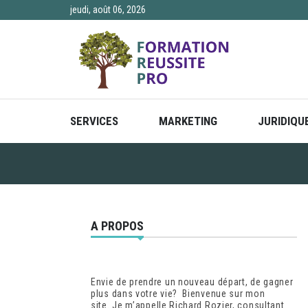
Skip
jeudi, août 06, 2026
to
content
SERVICES
MARKETING
JURIDIQU
A PROPOS
Envie de prendre un nouveau départ, de gagner
plus dans votre vie? Bienvenue sur mon
site. Je m’appelle Richard Rozier, consultant