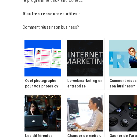
le programme click and collect.
D’autres ressources utiles :
Comment réussir son business?
Quel photographe
Le webmarketing en
Comment réuss
pour vos photos cv
entreprise
son business?
et Linkedin?
Les différentes
Changer de métier,
Gagner de l’arg