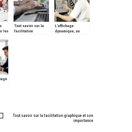
s
Tout savoir sur la
L’affichage
r les
facilitation
dynamique, un
nt
graphique et son
indispensable pour
importance
votre activite de
restauration
tage
–
 Clic
plet
Tout savoir sur la facilitation graphique et son
importance