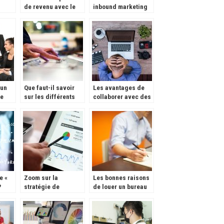
de revenu avec le
inbound marketing
site de niche
et marketing digital
 un
Que faut-il savoir
Les avantages de
ce
sur les différents
collaborer avec des
métiers de la
professionnels SEO
rance
musique avant de
faire carrière dans
le monde musical ?
e «
Zoom sur la
Les bonnes raisons
?
stratégie de
de louer un bureau
génération de leads
pour réussir son
business