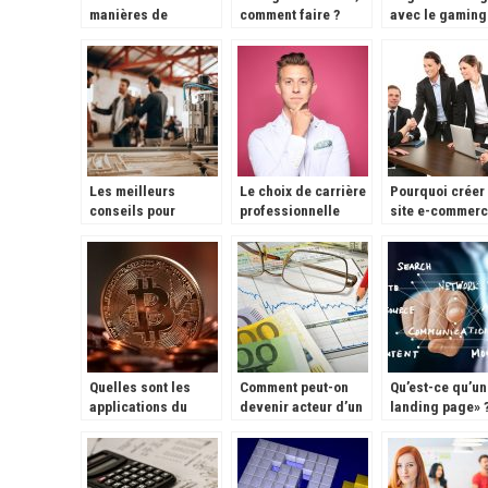
manières de
comment faire ?
avec le gaming
continuer ses
études.
Les meilleurs
Le choix de carrière
Pourquoi créer
conseils pour
professionnelle
site e-commer
réussir son
dépend de vous
pour votre
business
entreprise en F
?
Quelles sont les
Comment peut-on
Qu’est-ce qu’un
applications du
devenir acteur d’un
landing page» 
moment à
projet ?
télécharger pour se
faire de l’argent ?