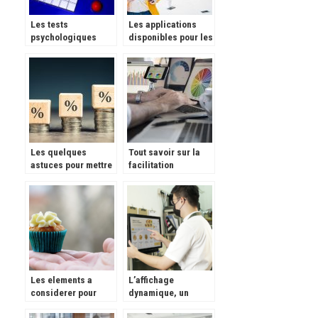
Les tests
Les applications
psychologiques
disponibles pour les
dans le recrutement.
CM en ce moment
Les quelques
Tout savoir sur la
astuces pour mettre
facilitation
en croissance son
graphique et son
chiffre d’affaires
importance
Les elements a
L’affichage
considerer pour
dynamique, un
choisir des moules
indispensable pour