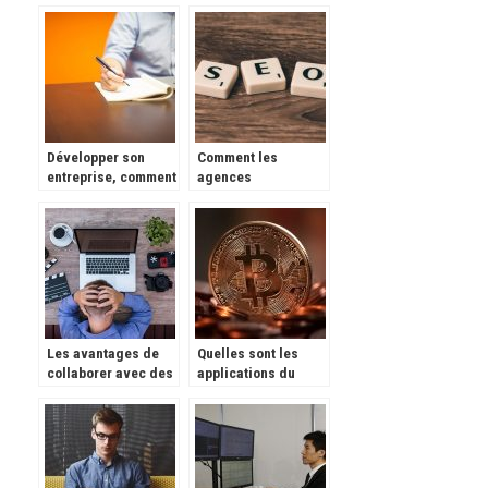
processus,
webmarketing ?
digitalisation des
entreprises
Développer son
Comment les
entreprise, comment
agences
faire ?
webmarketing font-
elles la publicité de
votre entreprise en
ligne ?
Les avantages de
Quelles sont les
collaborer avec des
applications du
professionnels SEO
moment à
télécharger pour se
faire de l’argent ?