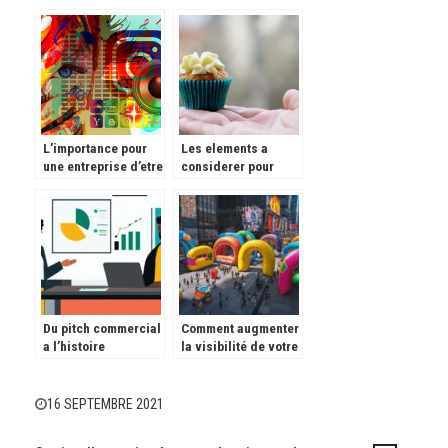
graphique et son
que nouvel
importance
entrepreneur ?
L’importance pour
Les elements a
une entreprise d’etre
considerer pour
presente sur
choisir des moules
internet
en silicone
Du pitch commercial
Comment augmenter
a l’histoire
la visibilité de votre
memorable :
marque avec des
captivez vos futurs
structures
clients
gonflables
16 SEPTEMBRE 2021
publicitaires