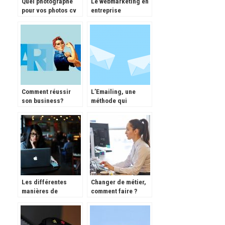
Quel photographe
Le webmarketing en
pour vos photos cv
entreprise
et Linkedin?
Comment réussir
L’Emailing, une
son business?
méthode qui
fonctionne encore
Les différentes
Changer de métier,
manières de
comment faire ?
continuer ses
études.