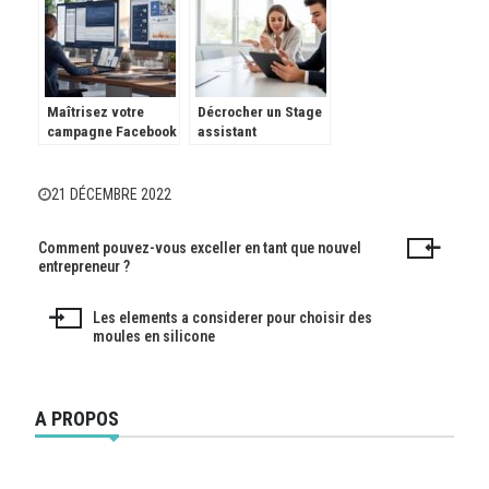
Maîtrisez votre
Décrocher un Stage
campagne Facebook
assistant
: de débutant à pro
communication
du marketing digital
(H/F) – ATOLE –
Castries (34) – Clic
21 DÉCEMBRE 2022
Job : guide complet
pour les futurs
Comment pouvez-vous exceller en tant que nouvel
communicants
Navigation
entrepreneur ?
de
Les elements a considerer pour choisir des
l’article
moules en silicone
A PROPOS