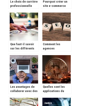
Le choix de carrière
Pourquoi créer un
professionnelle
site e-commerce
dépend de vous
pour votre
entreprise en France
?
Que faut-il savoir
Comment les
sur les différents
agences
métiers de la
webmarketing font-
musique avant de
elles la publicité de
faire carrière dans
votre entreprise en
le monde musical ?
ligne ?
Les avantages de
Quelles sont les
collaborer avec des
applications du
professionnels SEO
moment à
télécharger pour se
faire de l’argent ?