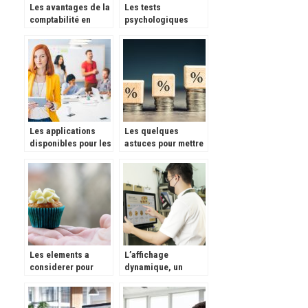
Les avantages de la
Les tests
comptabilité en
psychologiques
ligne.
dans le recrutement.
Les applications
Les quelques
disponibles pour les
astuces pour mettre
CM en ce moment
en croissance son
chiffre d’affaires
Les elements a
L’affichage
considerer pour
dynamique, un
choisir des moules
indispensable pour
en silicone
votre activite de
restauration