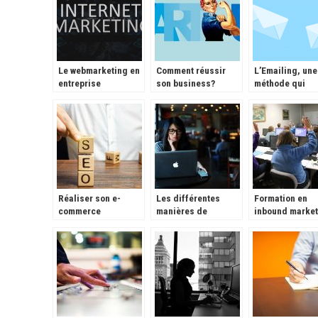
Le webmarketing en
Comment réussir
L’Emailing, une
entreprise
son business?
méthode qui
fonctionne enc
Réaliser son e-
Les différentes
Formation en
commerce
manières de
inbound market
continuer ses
et marketing di
études.