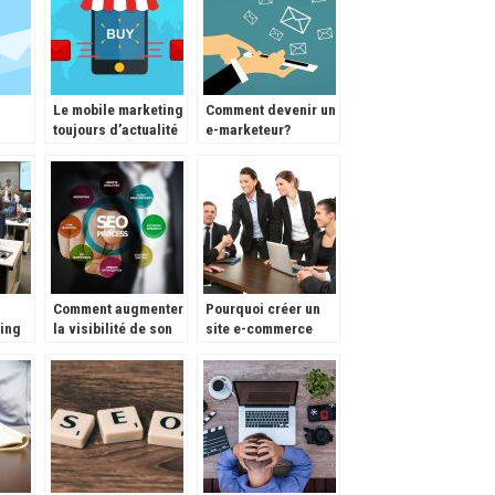
Le mobile marketing
Comment devenir un
toujours d’actualité
e-marketeur?
ore
Comment augmenter
Pourquoi créer un
ing
la visibilité de son
site e-commerce
gital
site ?
pour votre
entreprise en France
?