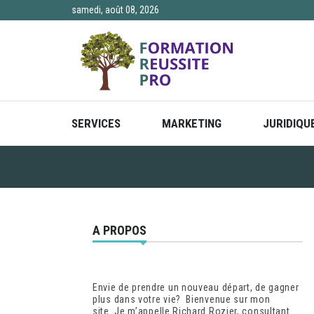
Skip
samedi, août 08, 2026
to
content
SERVICES
MARKETING
JURIDIQU
A PROPOS
Envie de prendre un nouveau départ, de gagner
plus dans votre vie? Bienvenue sur mon
site. Je m’appelle Richard Rozier, consultant