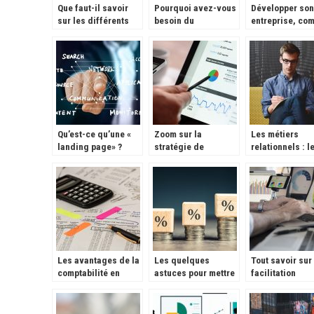
Que faut-il savoir
Pourquoi avez-vous
Développer son
sur les différents
besoin du
entreprise, co
métiers de la
webmarketing ?
faire ?
musique avant de
faire carrière dans
le monde musical ?
Qu’est-ce qu’une «
Zoom sur la
Les métiers
landing page» ?
stratégie de
relationnels : l
génération de leads
points essentie
Les avantages de la
Les quelques
Tout savoir sur 
comptabilité en
astuces pour mettre
facilitation
ligne.
en croissance son
graphique et s
chiffre d’affaires
importance