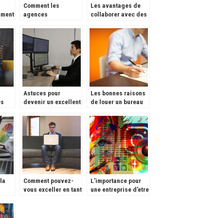
Comment les
Les avantages de
mment
agences
collaborer avec des
webmarketing font-
professionnels SEO
elles la publicité de
votre entreprise en
ligne ?
Astuces pour
Les bonnes raisons
es
devenir un excellent
de louer un bureau
ls
trader
pour réussir son
business
la
Comment pouvez-
L’importance pour
vous exceller en tant
une entreprise d’etre
on
que nouvel
presente sur
entrepreneur ?
internet